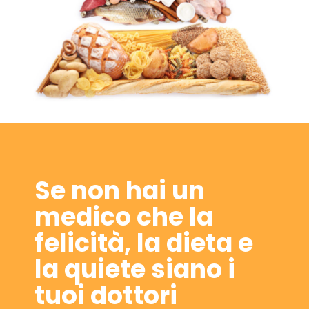
Se non hai un
medico che la
felicità, la dieta e
la quiete siano i
tuoi dottori