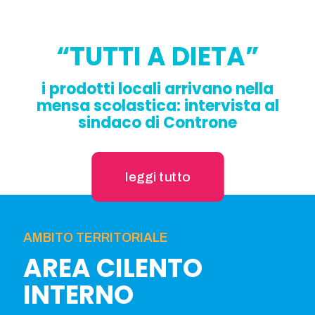
“TUTTI A DIETA”
i prodotti locali arrivano nella
mensa scolastica: intervista al
sindaco di Controne
leggi tutto
AMBITO TERRITORIALE
AREA CILENTO
INTERNO